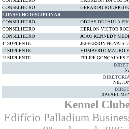
CONSELHEIRO
HARRISON DA COSTA
CONSELHEIRO
GERARDO RODRIGUE
CONSELHO DISCIPLINAR
CONSELHEIRO
ODIJAS DE PAULA FR
CONSELHEIRO
HERLON VICTOR ROD
CONSELHEIRO
JOÃO KENNEDY MED
1º SUPLENTE
JEFFERSON NOVAIS D
2º SUPLENTE
HUMBERTO MAURO F
3º SUPLENTE
FELIPE GONÇALVES D
DIRET
N
DIRETORIA
NILTO
DIRET
RAFAEL ME
Kennel Clube
Edifício Palladium Business