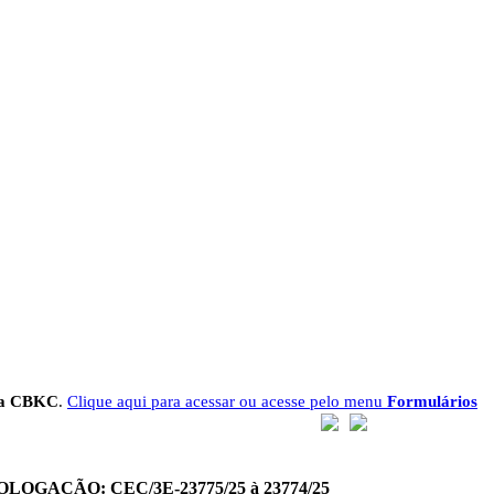
 da CBKC
.
Clique aqui para acessar ou acesse pelo menu
Formulários
GAÇÃO: CEC/3E-23775/25 à 23774/25