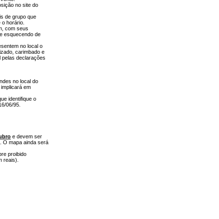
sição no site do
ais de grupo que
 o horário.
em, com seus
 se esquecendo de
esentem no local o
lizado, carimbado e
l pelas declarações
ndes no local do
 implicará em
e identifique o
16/06/95.
tubro
e devem ser
. O mapa ainda será
re proibido
 reais).