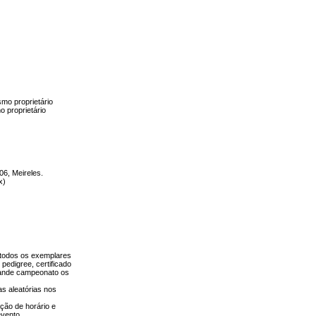
mo proprietário
o proprietário
06, Meireles.
x)
todos os exemplares
pedigree, certificado
rande campeonato os
as aleatórias nos
ação de horário e
evento.