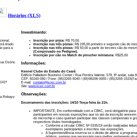
Horários (XLS)
Investimento:
cional;
Inscrição por pista:
R$ 70,00.
erá tirado
Inscrição nas três pistas:
R$ 195,00 primeiro e segundo cão do mes
ão para a
Inscrição nas três pistas:
R$ 50,00 a partir do terceiro cão do mesm
(Comprovado no Pedigree).
Inscrição por cão no Match de pinscher miniatura:
R$25,00
ua Osório
Informações:
Kennel Clube do Estado do Ceará
Edifício Palladium Business Center / Rua Pereira Valente, 578, 8º andar, sala 8
CEP: 60160-060 / Fone: (85)3265-5040 / (85)98206-0055 / (85)3265-1533(Fa
 141ª
E-mail:
contato@kcec.com.br
Site:
www.kcec.com.br
Observações:
a Robayo
Encerramento das inscrições: 14/10 Terça-feira ás 21h.
IMPORTANTE, Em conformidade com a CBKC, será obrigatório para 
participantes em nossas exposições que no ato da inscrição anexem: 
do microchip e caso queiram participar das classes campeonato e g
respectivos títulos homologados.
Conforme a circular CBKC Nª 0335/19 serão realizadas leitur
exemplares participantes e inscritos nas exposições.
A Superintendência reserva-se o direito de alterar a program
árbitros, sempre que necessário para melhor andamento do 