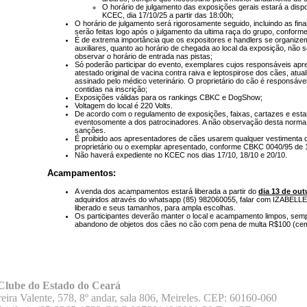
O horário de julgamento das exposições gerais estará a dispo
KCEC, dia 17/10/25 a partir das 18:00h;
O horário de julgamento será rigorosamente seguido, incluindo as fin
serão feitas logo após o julgamento da ultima raça do grupo, conforme
É de extrema importância que os expositores e handlers se organiz
auxiliares, quanto ao horário de chegada ao local da exposição, não
observar o horário de entrada nas pistas;
Só poderão participar do evento, exemplares cujos responsáveis apr
atestado original de vacina contra raiva e leptospirose dos cães, atua
assinado pelo médico veterinário. O proprietário do cão é responsáve
contidas na inscrição;
Exposições válidas para os rankings CBKC e DogShow;
Voltagem do local é 220 Volts.
De acordo com o regulamento de exposições, faixas, cartazes e esta
eventosomente a dos patrocinadores. A não observação desta norma
sanções.
É proibido aos apresentadores de cães usarem qualquer vestimenta qu
proprietário ou o exemplar apresentado, conforme CBKC 0040/95 de 
Não haverá expediente no KCEC nos dias 17/10, 18/10 e 20/10.
Acampamentos:
A venda dos acampamentos estará liberada a partir do
dia 13 de ou
adquiridos através do whatsapp (85) 982060055, falar com IZABELLE
liberado e seus tamanhos, para ampla escolhas.
Os participantes deverão manter o local e acampamento limpos, semp
abandono de objetos dos cães no cão com pena de multa R$100 (cem
Clube do Estado do Ceará
eira Valente, 578, 8º andar, sala 806, Meireles. CEP: 60160-060