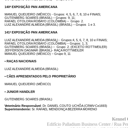
140ª EXPOSIÇÃO PAN AMERICANA
MANUEL QUEIJEIRO (MÉXICO) - Grupos: 4, 5, 6, 7, 8, 10 e FINAIS;
GUTENBERG SOARES (BRASIL) – Grupos: 9, 11;
RAFAEL OTOLORA ROBAYO (COLÔMBIA) – Grupo 2.
LUIZ ALEXANDRE ALMEIDA (BRASIL) (BRASIL) – Grupos 1 e 3.
141ª EXPOSIÇÃO PAN AMERICANA
LUIZ ALEXANDRE ALMEIDA (BRASIL) - Grupos:4, 5, 6, 7, 8, 10 e FINAIS;
RAFAEL OTOLORA ROBAYO (COLÔMBIA) – Grupos: 1, 3;
GUTENBERG SOARES (BRASIL) – Grupo 2. (EXCETO ROTTWEILER)
JEFFERSON DAGMAR (BRASIL)- RAÇA ROTTWEILER
MANUEL QUEIJEIRO (MÉXICO) – Grupo 9, 11
• RAÇAS NACIONAIS
LUIZ ALEXANDRE ALMEIDA (BRASIL)
• CÃES APRESENTADOS PELO PROPRIETÁRIO
MANUEL QUEIJEIRO (MÉXICO)
• JUNIOR HANDLER
GUTENBERG SOARES (BRASIL)
Veterinário Responsável
: Dr. DANIEL COUTO UCHÔA (CRMV-Ce1693)
Superintendente:
Sr. RAFAEL MENDONÇA BEZERRA MORENO
Kennel 
Edifício Palladium Business Center / Rua Per