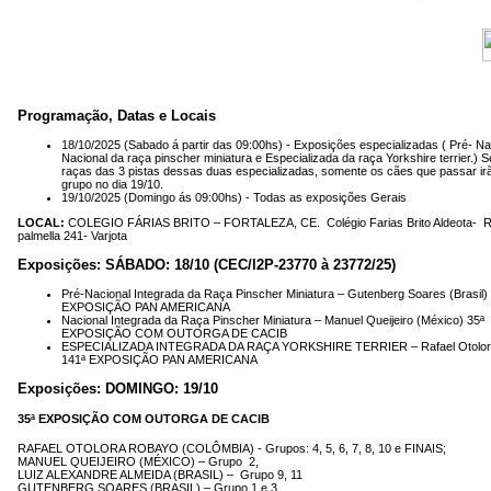
Programação, Datas e Locais
18/10/2025 (Sabado á partir das 09:00hs) - Exposições especializadas ( Pré- Na
Nacional da raça pinscher miniatura e Especializada da raça Yorkshire terrier.) S
raças das 3 pistas dessas duas especializadas, somente os cães que passar ir
grupo no dia 19/10.
19/10/2025 (Domingo ás 09:00hs) - Todas as exposições Gerais
LOCAL:
COLEGIO FÁRIAS BRITO – FORTALEZA, CE. Colégio Farias Brito Aldeota- R
palmella 241- Varjota
Exposições: SÁBADO: 18/10
(CEC/l2P-23770 à 23772/25)
Pré-Nacional Integrada da Raça Pinscher Miniatura – Gutenberg Soares (Brasil)
EXPOSIÇÃO PAN AMERICANA
Nacional Integrada da Raça Pinscher Miniatura – Manuel Queijeiro (México) 35ª
EXPOSIÇÃO COM OUTORGA DE CACIB
ESPECIALIZADA INTEGRADA DA RAÇA YORKSHIRE TERRIER – Rafael Otolor
141ª EXPOSIÇÃO PAN AMERICANA
Exposições: DOMINGO: 19/10
35ª EXPOSIÇÃO COM OUTORGA DE CACIB
RAFAEL OTOLORA ROBAYO (COLÔMBIA) - Grupos: 4, 5, 6, 7, 8, 10 e FINAIS;
MANUEL QUEIJEIRO (MÉXICO) – Grupo 2,
LUIZ ALEXANDRE ALMEIDA (BRASIL) – Grupo 9, 11
GUTENBERG SOARES (BRASIL) – Grupo 1 e 3.