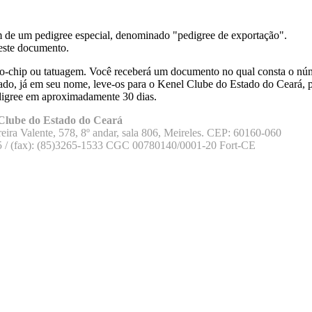
am de um pedigree especial, denominado "pedigree de exportação".
deste documento.
ro-chip ou tatuagem. Você receberá um documento no qual consta o núm
tado, já em seu nome, leve-os para o Kenel Clube do Estado do Ceará, 
digree em aproximadamente 30 dias.
Clube do Estado do Ceará
eira Valente, 578, 8º andar, sala 806, Meireles. CEP: 60160-060
5 / (fax): (85)3265-1533 CGC 00780140/0001-20 Fort-CE