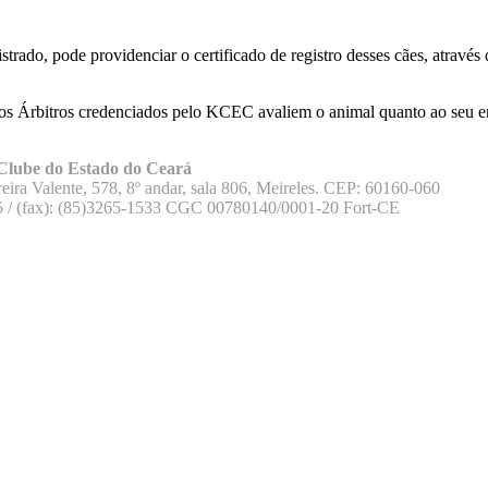
trado, pode providenciar o certificado de registro desses cães, através
ue os Árbitros credenciados pelo KCEC avaliem o animal quanto ao seu
Clube do Estado do Ceará
eira Valente, 578, 8º andar, sala 806, Meireles. CEP: 60160-060
5 / (fax): (85)3265-1533 CGC 00780140/0001-20 Fort-CE