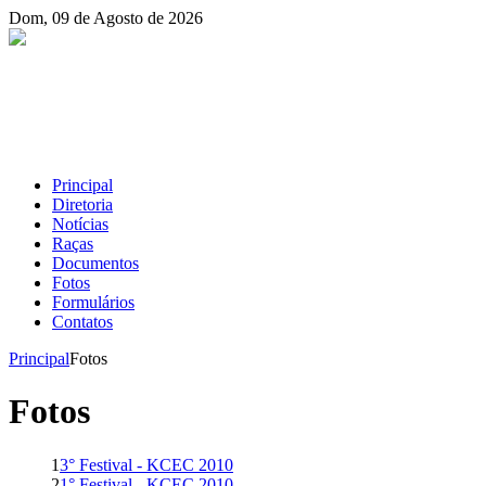
Dom, 09 de Agosto de 2026
Principal
Diretoria
Notícias
Raças
Documentos
Fotos
Formulários
Contatos
Principal
Fotos
Fotos
1
3° Festival - KCEC 2010
2
1° Festival - KCEC 2010